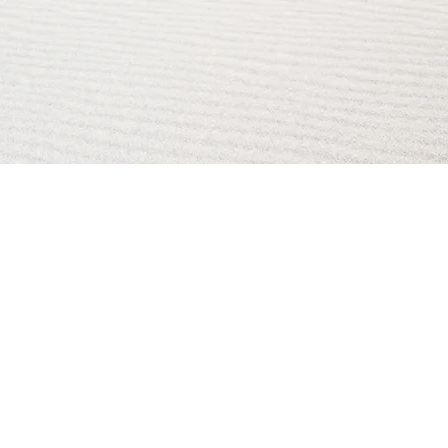
AI Magazine
AI Tools
About
Index