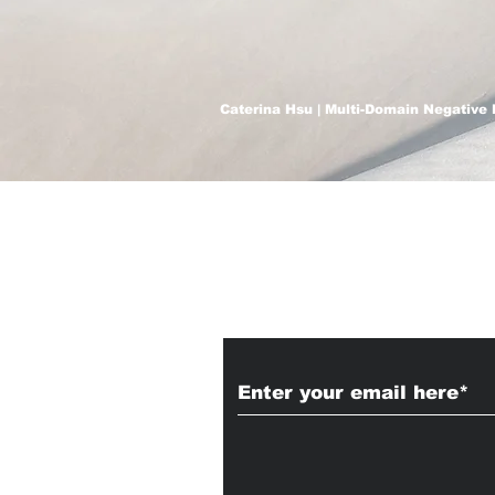
Caterina Hsu | Multi-Domain Negative 
Subscribe to Our