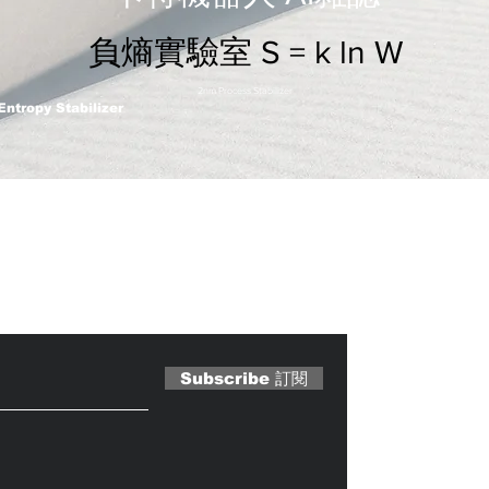
負熵實驗室 S = k ln W
2nm Process Stabilizer
Entropy Stabilizer
 Magazine 訂閱文章
Subscribe 訂閱