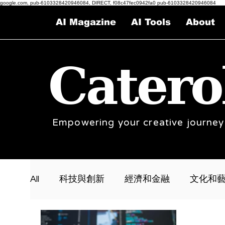
google.com, pub-6103328420946084, DIRECT, f08c47fec0942fa0 pub-6103328420946084
AI Magazine
AI Tools
About
Catero
Empowering your creative journey
All
科技與創新
經濟和金融
文化和