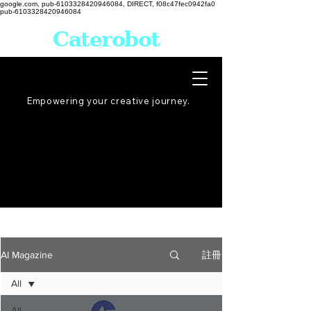
google.com, pub-6103328420946084, DIRECT, f08c47fec0942fa0
pub-6103328420946084
Caterobot
Empowering your creative
journey
.
註冊
AI Magazine
All
All