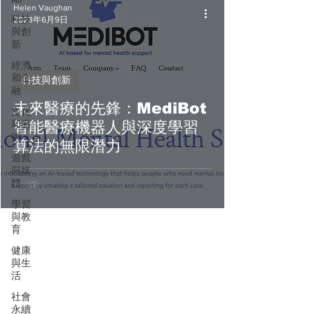
Helen Vaughan
科技
2023年6月9日
與創
新
經濟
和金
科技與創新
融
未來醫療的先鋒：MediBot
文化
和藝
智能醫療機器人與深度學習
術
算法的無限潛力
遊戲
與媒
體
學習
與教
育
健康
與生
活
社會
永續