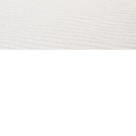
AI Magazine
AI Tools
About
Index