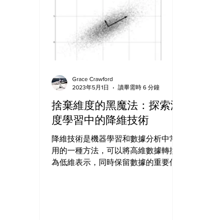
Grace Crawford
2023年5月1日
讀畢需時 6 分鐘
捨棄維度的黑魔法：探索深
度學習中的降維技術
降維技術是機器學習和數據分析中常
用的一種方法，可以將高維數據轉換
為低維表示，同時保留數據的重要信
息，降維的過程旨在減少數據的維
度，以便更好地理解數據、可視化數
據和提高模型的效能。