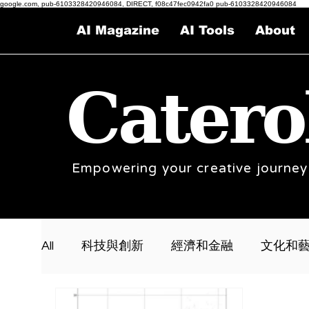
google.com, pub-6103328420946084, DIRECT, f08c47fec0942fa0 pub-6103328420946084
AI Magazine
AI Tools
About
Catero
Empowering your creative journey
All
科技與創新
經濟和金融
文化和