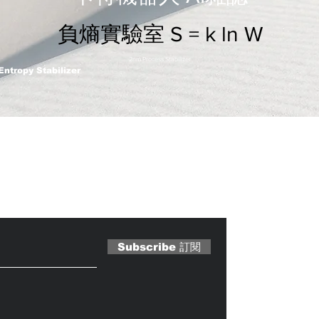
負熵實驗室 S = k ln W
2nm Process Stabilizer
Entropy Stabilizer
 Magazine 訂閱文章
Subscribe 訂閱