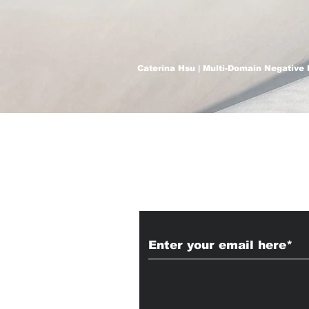
Caterina Hsu | Multi-Domain Negative 
Subscribe to Our