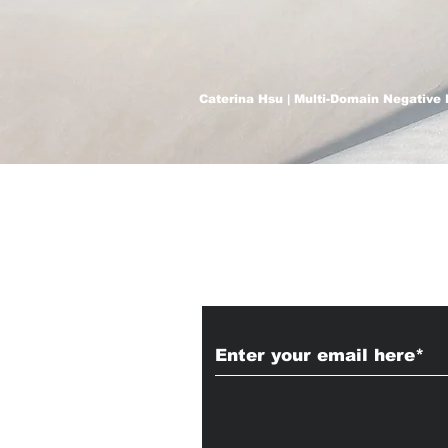
Caterina Hsu | Multi-Domain Negative 
Subscribe to Our