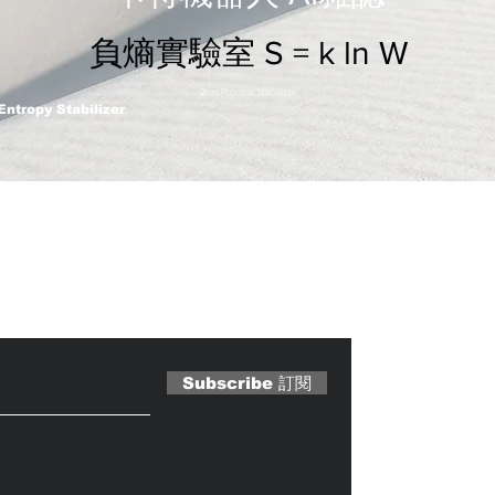
負熵實驗室 S = k ln W
2nm Process Stabilizer
Entropy Stabilizer
 Magazine 訂閱文章
Subscribe 訂閱