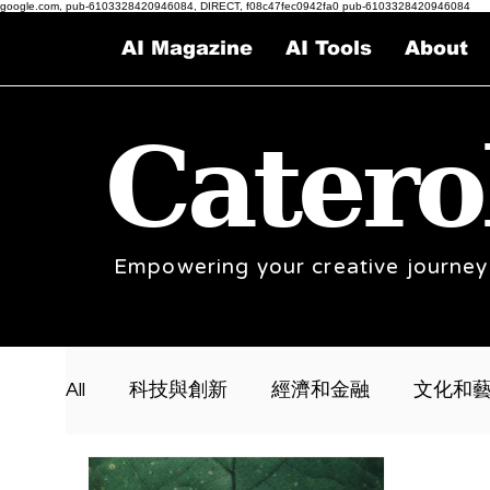
google.com, pub-6103328420946084, DIRECT, f08c47fec0942fa0 pub-6103328420946084
AI Magazine
AI Tools
About
Catero
Empowering your creative journey
All
科技與創新
經濟和金融
文化和