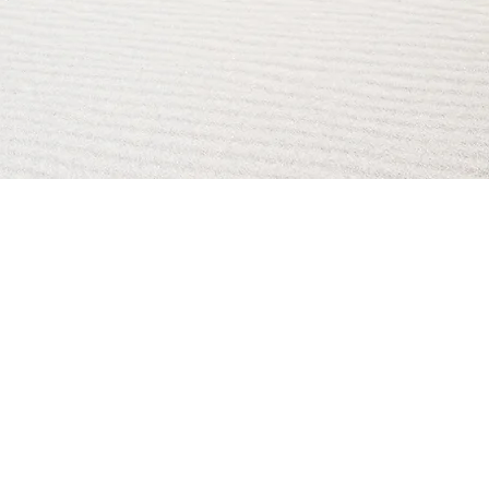
AI Magazine
AI Tools
About
Index