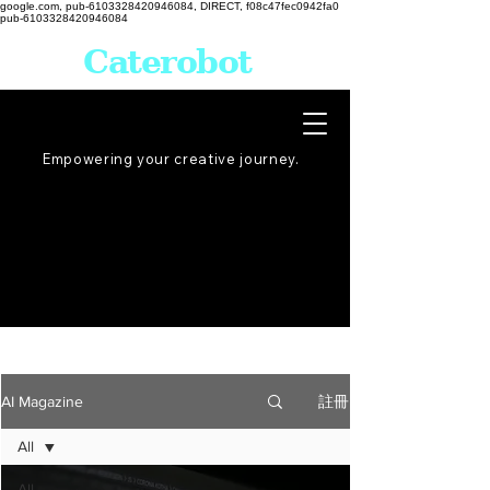
google.com, pub-6103328420946084, DIRECT, f08c47fec0942fa0
pub-6103328420946084
Caterobot
Empowering your creative
journey
.
註冊
AI Magazine
All
All