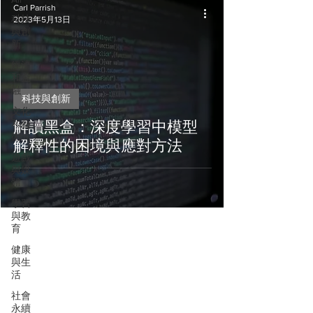
Carl Parrish
科技
2023年5月13日
與創
新
經濟
和金
融
科技與創新
文化
和藝
解讀黑盒：深度學習中模型
術
解釋性的困境與應對方法
遊戲
與媒
體
學習
與教
育
健康
與生
活
社會
永續