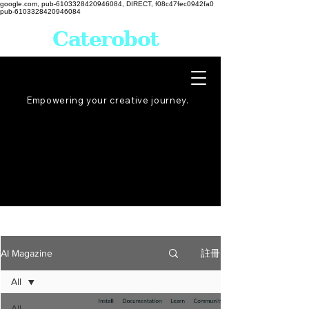
google.com, pub-6103328420946084, DIRECT, f08c47fec0942fa0
pub-6103328420946084
Caterobot
Empowering your creative
journey
.
註冊
AI Magazine
All
All