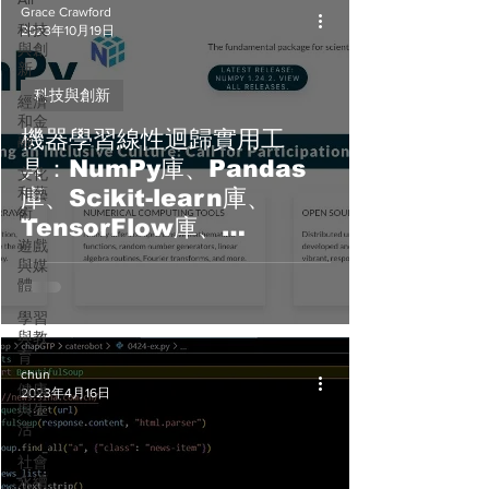
Grace Crawford
科技
2023年10月19日
與創
新
科技與創新
經濟
和金
機器學習線性迴歸實用工
融
具：NumPy庫、Pandas
文化
和藝
庫、Scikit-learn庫、
術
TensorFlow庫、
遊戲
Statsmodels庫
與媒
體
學習
與教
育
chun
健康
2023年4月16日
與生
活
社會
永續