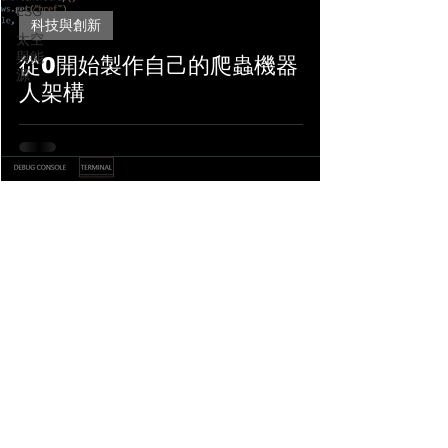
ESG
科技與創新
太空
與能
從0開始製作自己的爬蟲機器
源
人架構