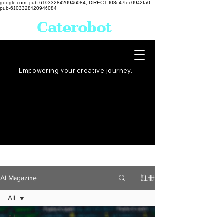
google.com, pub-6103328420946084, DIRECT, f08c47fec0942fa0
pub-6103328420946084
Caterobot
Empowering your creative
journey
.
註冊
AI Magazine
All
All