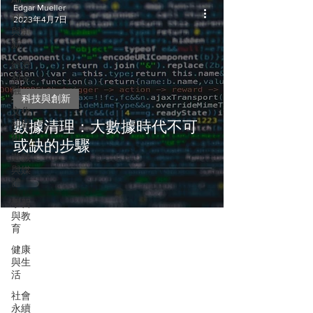
Edgar Mueller
科技
2023年4月7日
與創
新
經濟
和金
融
科技與創新
文化
和藝
數據清理：大數據時代不可
術
或缺的步驟
遊戲
與媒
體
學習
與教
育
健康
與生
活
社會
永續