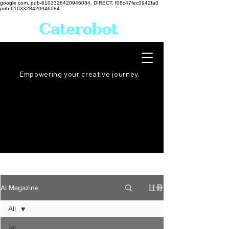
google.com, pub-6103328420946084, DIRECT, f08c47fec0942fa0
pub-6103328420946084
Caterobot
Empowering your creative
journey
.
註冊
AI Magazine
All
All