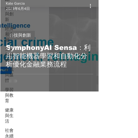
Kate Garcia
科技
2023年6月4日
與創
新
經濟
和金
科技與創新
融
SymphonyAI Sensa：利
文化
和藝
用智能機器學習和自動化分
術
析優化金融業務流程
遊戲
與媒
體
學習
與教
育
健康
與生
活
社會
永續