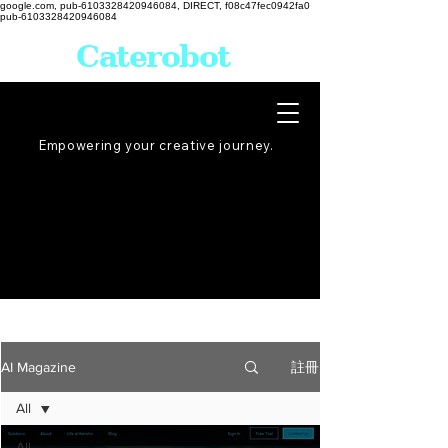
google.com, pub-6103328420946084, DIRECT, f08c47fec0942fa0
pub-6103328420946084
Caterobot
Empowering your creative
journey
.
註冊
AI Magazine
All
All