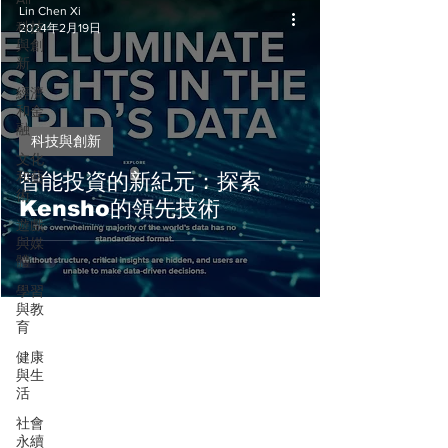
Lin Chen Xi
科技
2024年2月19日
與創
新
經濟
和金
融
科技與創新
文化
和藝
智能投資的新紀元：探索
術
Kensho的領先技術
遊戲
與媒
體
學習
與教
育
健康
與生
活
社會
永續