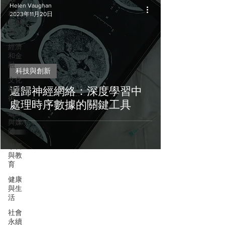
Helen Vaughan
科技
2023年11月20日
與創
新
經濟
和金
融
科技與創新
文化
和藝
遞歸神經網絡：深度學習中
術
處理時序數據的關鍵工具
遊戲
與媒
體
學習
與教
育
健康
與生
活
社會
永續