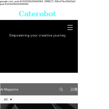
google.com, pub-6103328420946084, DIRECT, f08c47fec0942fa0
pub-6103328420946084
Caterobot
Empowering your creative
journey
.
註冊
AI Magazine
All
All