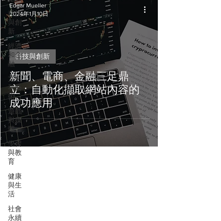
Edgar Mueller
科技
2024年1月10日
與創
新
經濟
和金
科技與創新
融
新聞、電商、金融三足鼎
文化
和藝
立：自動化擷取網站內容的
術
成功應用
遊戲
與媒
體
學習
與教
育
健康
與生
活
社會
永續