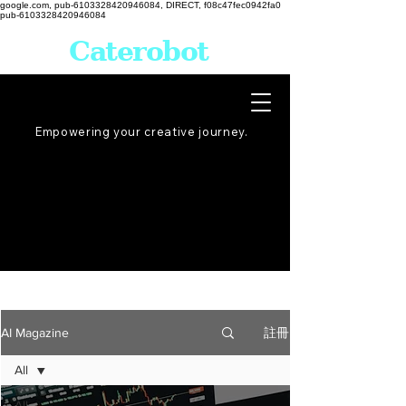
google.com, pub-6103328420946084, DIRECT, f08c47fec0942fa0
pub-6103328420946084
Caterobot
Empowering your creative
journey
.
註冊
AI Magazine
All
All