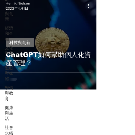
Henrik Nielsen
科技
2023年4月1日
與創
新
經濟
和金
融
科技與創新
文化
和藝
ChatGPT如何幫助個人化資
術
產管理？
遊戲
與媒
體
學習
與教
育
健康
與生
活
社會
永續