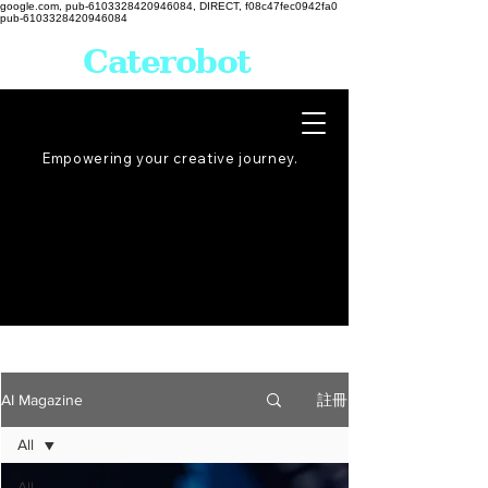
google.com, pub-6103328420946084, DIRECT, f08c47fec0942fa0
pub-6103328420946084
Caterobot
Empowering your creative
journey
.
註冊
AI Magazine
All
All