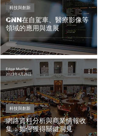
ESG
科技與創新
太空
與能
CNN在自駕車、醫療影像等
源
領域的應用與進展
Edgar Mueller
2023年4月26日
科技與創新
網路資料分析與商業情報收
集：如何獲得關鍵洞見