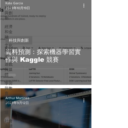
Kate Garcia
科技
2023年10月19日
與創
新
經濟
和金
融
科技與創新
文化
和藝
資料預測：探索機器學習實
術
作與 Kaggle 競賽
遊戲
與媒
體
學習
與教
育
Arthur Martinez
健康
2023年9月12日
與生
活
社會
永續