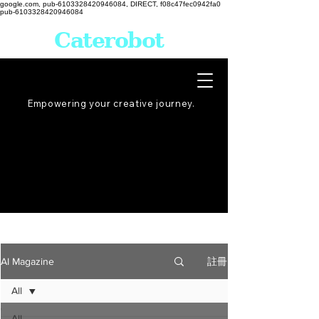
google.com, pub-6103328420946084, DIRECT, f08c47fec0942fa0
pub-6103328420946084
Caterobot
Empowering your creative
journey
.
註冊
AI Magazine
All
All