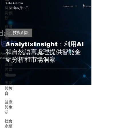
Kate Garcia
科技
2023年6月15日
與創
新
經濟
和金
科技與創新
融
AnalytixInsight：利用AI
文化
和藝
和自然語言處理提供智能金
術
融分析和市場洞察
遊戲
與媒
體
學習
與教
育
健康
與生
活
社會
永續