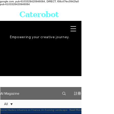
google.com, pub-6103328420946084, DIRECT, f08c47fec0942fa0
pub-6103328420946084
Caterobot
Empowering your creative
journey
.
註冊
AI Magazine
All
All