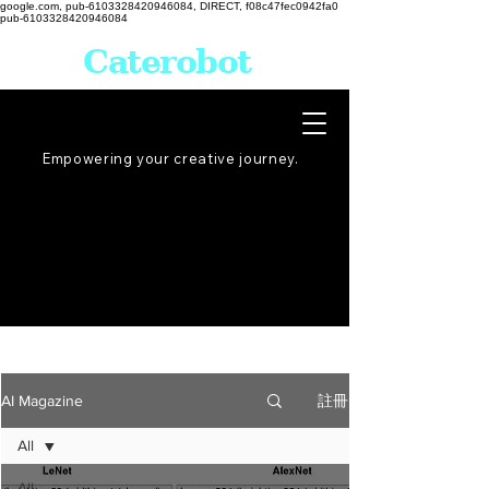
google.com, pub-6103328420946084, DIRECT, f08c47fec0942fa0
pub-6103328420946084
Caterobot
Empowering your creative
journey
.
註冊
AI Magazine
All
All