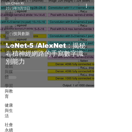
Lin Chen Xi
科技
2023年11月13日
與創
新
經濟
和金
科技與創新
融
LeNet-5 /AlexNet：揭秘
文化
和藝
卷積神經網路的手寫數字識
術
別能力
遊戲
與媒
體
學習
與教
育
健康
與生
活
社會
永續