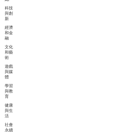
科技
與創
新
經濟
和金
融
文化
和藝
術
遊戲
與媒
體
學習
與教
育
健康
與生
活
社會
永續