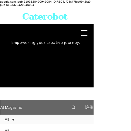
google.com, pub-6103328420946084, DIRECT, f08c47fec0942fa0
pub-6103328420946084
Caterobot
Empowering your creative
journey
.
註冊
AI Magazine
All
All