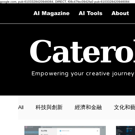
google.com, pub-6103328420946084, DIRECT, f08c47fec0942fa0 pub-6103328420946084
AI Magazine
AI Tools
About
Catero
Empowering your creative journey
All
科技與創新
經濟和金融
文化和