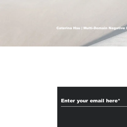
Caterina Hsu | Multi-Domain Negative 
Subscribe to Our