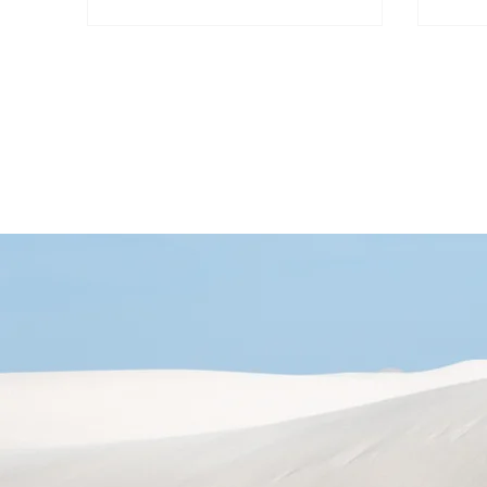
設計
用程
註冊
結、
理、
例和
理解