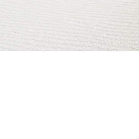
AI Magazine
AI Tools
About
Index