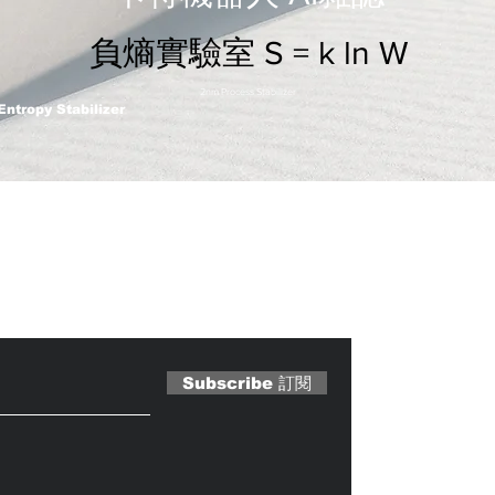
負熵實驗室 S = k ln W
2nm Process Stabilizer
Entropy Stabilizer
 Magazine 訂閱文章
Subscribe 訂閱