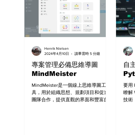
Henrik Nielsen
2024年4月10日
讀畢需時 5 分鐘
專案管理必備思維導圖
自
MindMeister
Py
MindMeister是一個線上思維導圖工
要用 
具，用於組織思想、規劃項目和促進
瞭解
團隊合作，提供直觀的界面和豐富的
技術（
功能，讓用戶可以創建複雜的思維導
Jav
圖並與團隊共享。
Dja
（如 
是一