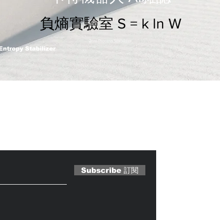
負熵實驗室 S = k ln W
2nm Process Stabilizer
Entropy Stabilizer
 Magazine 訂閱文章
Subscribe 訂閱