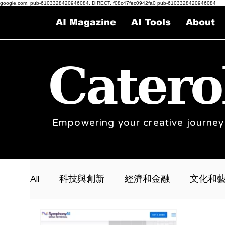
google.com, pub-6103328420946084, DIRECT, f08c47fec0942fa0 pub-6103328420946084
AI Magazine
AI Tools
About
Catero
Empowering your creative journey
All
科技與創新
經濟和金融
文化和