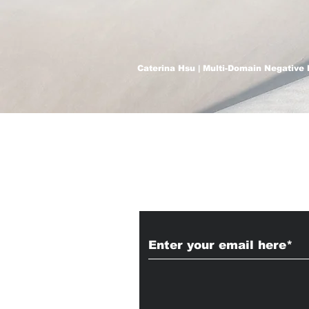
Caterina Hsu | Multi-Domain Negative 
Subscribe to Our