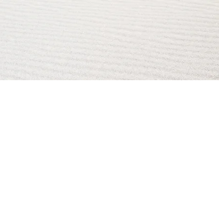
AI Magazine
AI Tools
About
Index