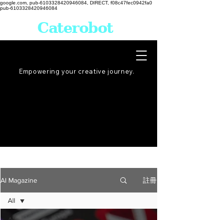
google.com, pub-6103328420946084, DIRECT, f08c47fec0942fa0
pub-6103328420946084
Caterobot
Empowering your creative
journey
.
註冊
AI Magazine
All
All