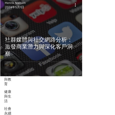
Henrik Nielsen
科技
2024年5月1日
與創
新
經濟
和金
融
社群媒體與社交網路分析：
文化
和藝
激發商業潛力與深化客戶洞
術
察
遊戲
與媒
體
學習
與教
育
健康
與生
活
社會
永續