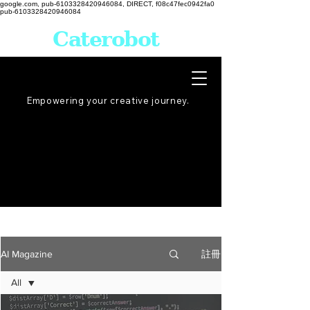
google.com, pub-6103328420946084, DIRECT, f08c47fec0942fa0
pub-6103328420946084
Caterobot
Empowering your creative
journey
.
註冊
AI Magazine
All
All