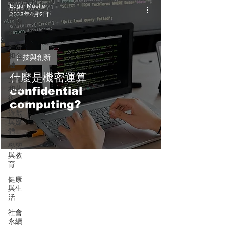
Edgar Mueller
科技
2023年4月2日
與創
新
經濟
和金
科技與創新
融
什麼是機密運算
文化
和藝
confidential
術
computing?
遊戲
與媒
體
學習
與教
育
健康
與生
活
社會
永續