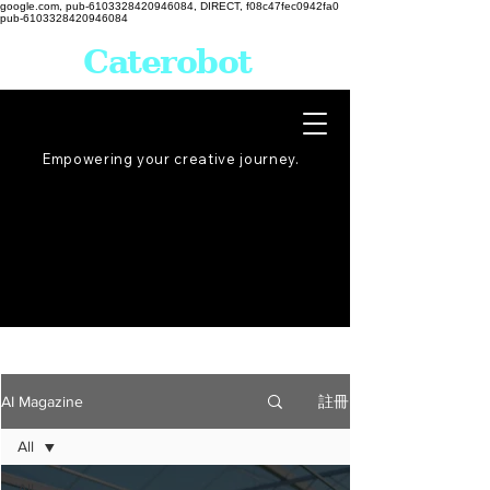
google.com, pub-6103328420946084, DIRECT, f08c47fec0942fa0
pub-6103328420946084
Caterobot
Empowering your creative
journey
.
註冊
AI Magazine
All
All