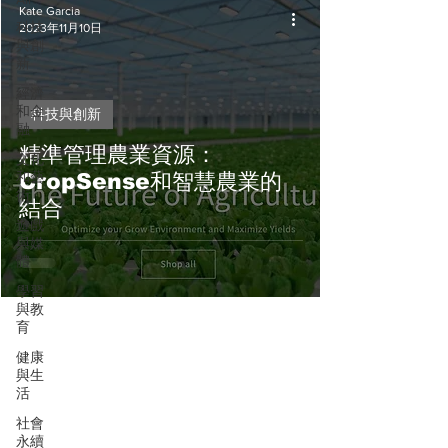
Kate Garcia
科技
2023年11月10日
與創
新
經濟
和金
科技與創新
融
精準管理農業資源：
文化
和藝
CropSense和智慧農業的
術
結合
遊戲
與媒
體
學習
與教
育
健康
與生
活
社會
永續