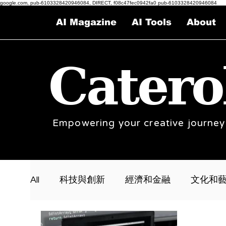
google.com, pub-6103328420946084, DIRECT, f08c47fec0942fa0 pub-6103328420946084
AI Magazine
AI Tools
About
Catero
Empowering your creative journey
All
科技與創新
經濟和金融
文化和