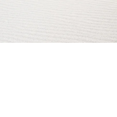
AI Magazine
AI Tools
About
Index