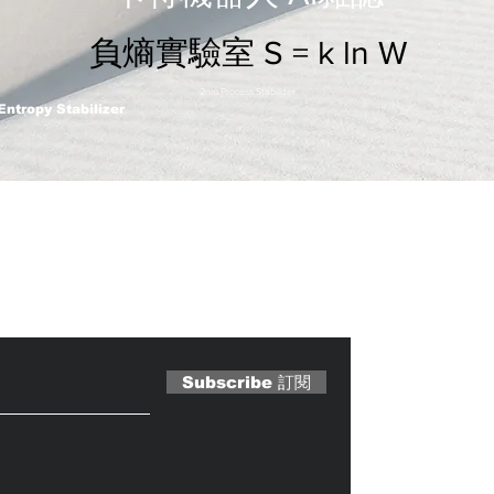
負熵實驗室 S = k ln W
2nm Process Stabilizer
Entropy Stabilizer
 Magazine 訂閱文章
Subscribe 訂閱