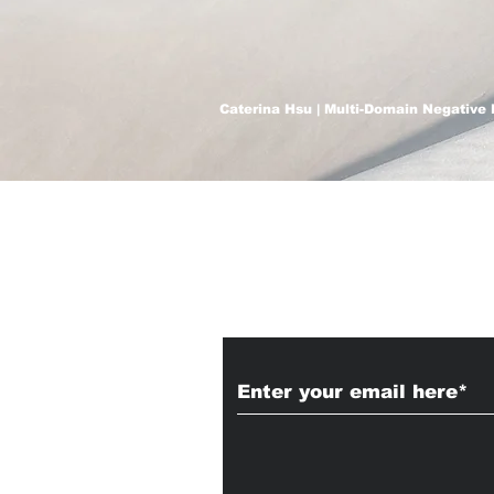
Caterina Hsu | Multi-Domain Negative 
Subscribe to Our