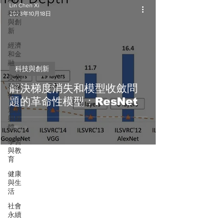
Lin Chen Xi
科技
2023年10月18日
與創
新
經濟
和金
融
科技與創新
文化
和藝
解決梯度消失和模型收斂問
術
題的革命性模型：ResNet
遊戲
與媒
體
學習
與教
育
健康
與生
活
社會
永續