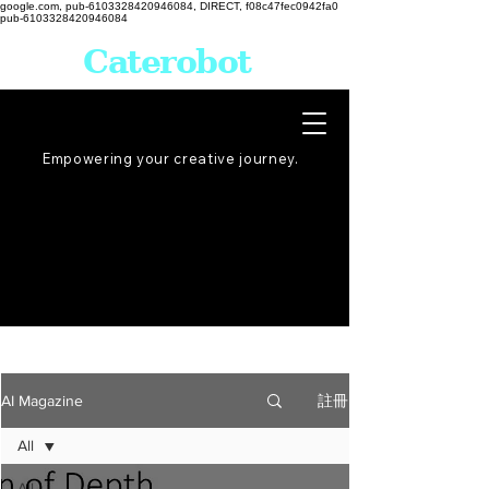
google.com, pub-6103328420946084, DIRECT, f08c47fec0942fa0
pub-6103328420946084
Caterobot
Empowering your creative
journey
.
註冊
AI Magazine
All
All