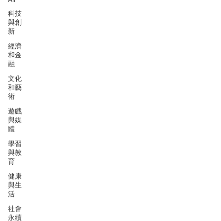
科技
與創
新
經濟
和金
融
文化
和藝
術
遊戲
與媒
體
學習
與教
育
健康
與生
活
社會
永續