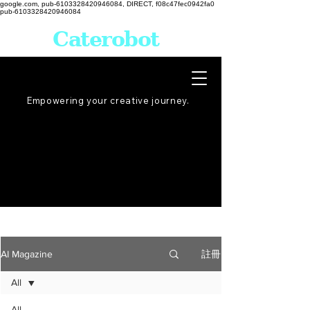
google.com, pub-6103328420946084, DIRECT, f08c47fec0942fa0
pub-6103328420946084
Caterobot
Empowering your creative
journey
.
註冊
AI Magazine
All
All