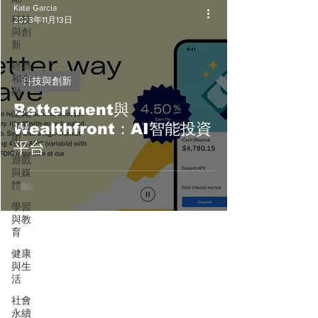
Kate Garcia
科技
2023年11月13日
與創
新
經濟
和金
科技與創新
融
Betterment與
文化
和藝
Wealthfront：AI智能投資
術
平台
遊戲
與媒
體
學習
與教
育
健康
與生
活
社會
永續