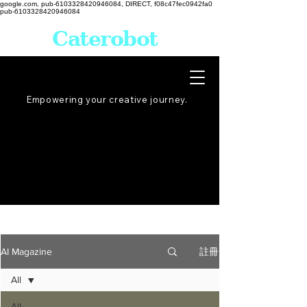
google.com, pub-6103328420946084, DIRECT, f08c47fec0942fa0
pub-6103328420946084
Caterobot
Empowering your creative
journey
.
註冊
AI Magazine
All
All