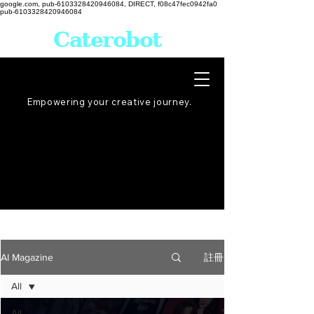
google.com, pub-6103328420946084, DIRECT, f08c47fec0942fa0
pub-6103328420946084
Caterobot
Empowering your creative
journey
.
註冊
AI Magazine
All
All