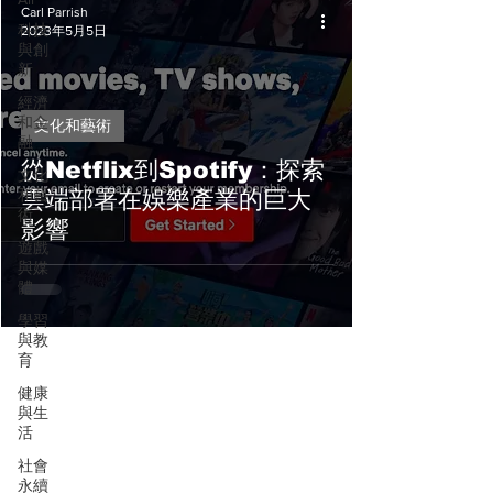
Carl Parrish
科技
2023年5月5日
與創
新
經濟
和金
文化和藝術
融
從Netflix到Spotify：探索
文化
和藝
雲端部署在娛樂產業的巨大
術
影響
遊戲
與媒
體
學習
與教
育
健康
與生
活
社會
永續