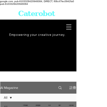
google.com, pub-6103328420946084, DIRECT, f08c47fec0942fa0
pub-6103328420946084
Caterobot
Empowering your creative
journey
.
註冊
AI Magazine
All
All