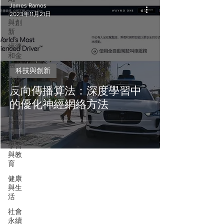
James Ramos
科技
2023年11月21日
與創
新
經濟
和金
融
科技與創新
文化
和藝
反向傳播算法：深度學習中
術
的優化神經網絡方法
遊戲
與媒
體
學習
與教
育
健康
與生
活
社會
永續