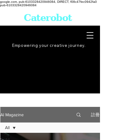
google.com, pub-6103328420946084, DIRECT, f08c47fec0942fa0
pub-6103328420946084
Caterobot
Empowering your creative
journey
.
註冊
AI Magazine
All
All