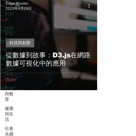
Edgar Mueller
科技
2023年4月29日
與創
新
經濟
和金
融
科技與創新
文化
和藝
從數據到故事：D3.js在網路
術
數據可視化中的應用
遊戲
與媒
體
學習
與教
育
健康
與生
活
社會
永續